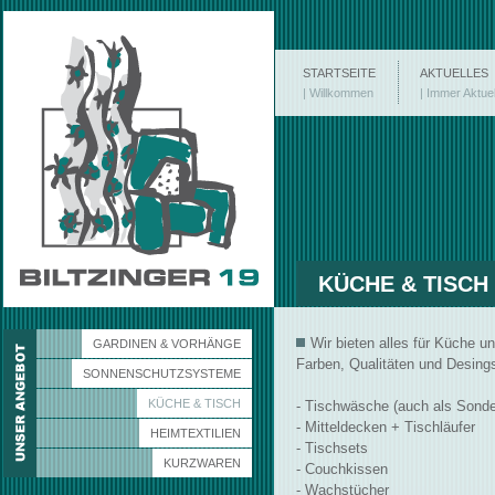
STARTSEITE
AKTUELLES
| Willkommen
| Immer Aktuel
KÜCHE & TISCH
Wir bieten alles für Küche und
GARDINEN & VORHÄNGE
Farben, Qualitäten und Desin
SONNENSCHUTZSYSTEME
KÜCHE & TISCH
- Tischwäsche (auch als Sond
- Mitteldecken + Tischläufer
HEIMTEXTILIEN
- Tischsets
KURZWAREN
- Couchkissen
- Wachstücher