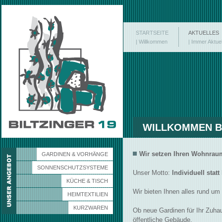
STARTSEITE
AKTUELLES
| Willkommen
| Immer Aktuel
WILLKOMMEN B
Wir setzen Ihren Wohnraum
GARDINEN & VORHÄNGE
SONNENSCHUTZSYSTEME
Unser Motto:
Individuell stat
KÜCHE & TISCH
Wir bieten Ihnen alles rund um
HEIMTEXTILIEN
KURZWAREN
Ob neue Gardinen für Ihr Zuha
öffentliche Gebäude.