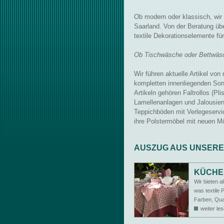
Ob modern oder klassisch, wir
Saarland. Von der Beratung üb
textile Dekorationselemente fü
Ob Tischwäsche oder Bettwäsc
Wir führen aktuelle Artikel von
kompletten innenliegenden Son
Artikeln gehören Faltrollos (Plis
Lamellenanlagen und Jalousien
Teppichböden mit Verlegeservic
ihre Polstermöbel mit neuen Mö
AUSZUG AUS UNSER
KÜCHE 
Wir bieten a
was textile P
Farben, Qua
weiter le